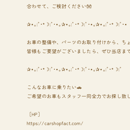
合わせて、ご検討ください👐
✰⋆｡:ﾟ･*☽:ﾟ･⋆｡✰⋆｡:ﾟ･*☽:ﾟ･⋆｡✰⋆｡:ﾟ･*☽:ﾟ･⋆
お車の整備や、パーツのお取り付けから、ちょ
皆様もご要望がございましたら、ぜひ当店まで
✰⋆｡:ﾟ･*☽:ﾟ･⋆｡✰⋆｡:ﾟ･*☽:ﾟ･⋆｡✰⋆｡:ﾟ･*☽:ﾟ
⁡⁡⁡こんなお車に乗りたい🚗
ご希望のお車もスタッフ一同全力でお探し致し
［HP］
https://carshopfact.com/