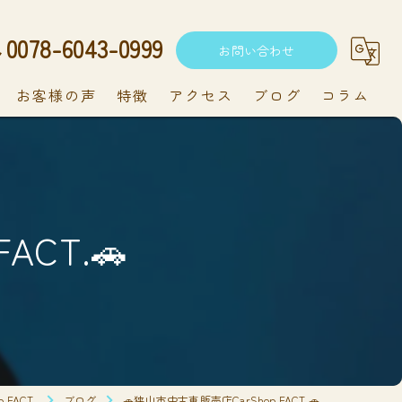
0078-6043-0999
お問い合わせ
お客様の声
特徴
アクセス
ブログ
コラム
中古車
軽自動車
ACT.🚗
新車
持ち込み
メンテナンス
FACT.
ブログ
🚗狭山市中古車販売店CarShop FACT.🚗