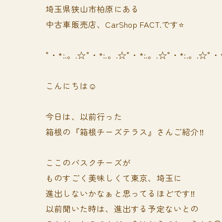
埼玉県狭山市柏原にある
中古車販売店、CarShop FACT.です⭐️
°・*:.。.☆°・*:.。.☆°・*:.。.☆°・*:.。.☆°・
こんにちは☺️
今日は、以前行った
箱根の『箱根チーズテラス』さんご紹介‼️
ここのバスクチーズが
ものすごく美味しくて東京、埼玉に
進出しないかなぁと思ってるほどです‼️
以前聞いた時は、進出する予定ないとの