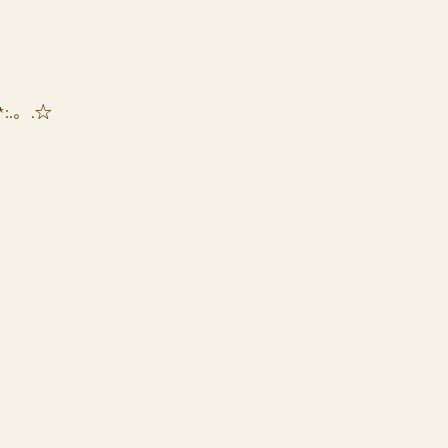
*:.。.☆