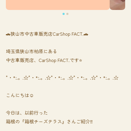
🚗狭山市中古車販売店CarShop FACT.🚗
埼玉県狭山市柏原にある
中古車販売店、CarShop FACT.です⭐️
°・*:.。.☆°・*:.。.☆°・*:.。.☆°・*:.。.☆°・*:.。.☆
こんにちは☺️
今日は、以前行った
箱根の『箱根チーズテラス』さんご紹介‼️