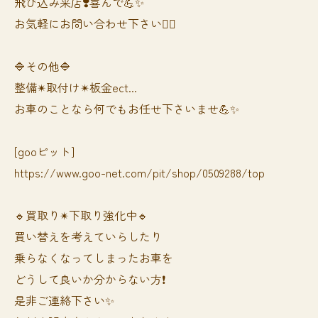
飛び込み来店❣️喜んで💪✨
お気軽にお問い合わせ下さい🙆‍♀️
🔷その他🔷
整備✴︎取付け✴︎板金ect...
お車のことなら何でもお任せ下さいませ💪✨
[gooピット]
https://www.goo-net.com/pit/shop/0509288/top
🔹買取り✴︎下取り強化中🔹
買い替えを考えていらしたり
乗らなくなってしまったお車を
どうして良いか分からない方❗️
是非ご連絡下さい✨