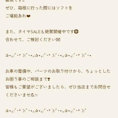
ぜひ、箱根に行った際にはソフトを
ご堪能あれ❤️
また、タイヤSALEも絶賛開催中です🛞
合わせて、ご検討ください👐
✰⋆｡:ﾟ･*☽:ﾟ･⋆｡✰⋆｡:ﾟ･*☽:ﾟ･⋆｡✰⋆｡:ﾟ･*☽:ﾟ･⋆
お車の整備や、パーツのお取り付けから、ちょっとした
お困り事のご相談まで❣️
皆様もご要望がございましたら、ぜひ当店までお問合せ
くださいませ💪✨
✰⋆｡:ﾟ･*☽:ﾟ･⋆｡✰⋆｡:ﾟ･*☽:ﾟ･⋆｡✰⋆｡:ﾟ･*☽:ﾟ