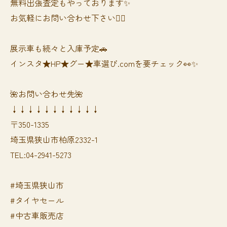
無料出張査定もやっております✨
お気軽にお問い合わせ下さい🙆‍♀️
展示車も続々と入庫予定🚗
インスタ★HP★グー★車選び.comを要チェック👀✨
🌺お問い合わせ先🌺
↓↓↓↓↓↓↓↓↓↓↓
〒350-1335
埼玉県狭山市柏原2332-1
TEL:04-2941-5273
#埼玉県狭山市
#タイヤセール
#中古車販売店