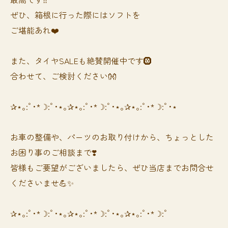
ぜひ、箱根に行った際にはソフトを
ご堪能あれ❤️
また、タイヤSALEも絶賛開催中です🛞
合わせて、ご検討ください👐
✰⋆｡:ﾟ･*☽:ﾟ･⋆｡✰⋆｡:ﾟ･*☽:ﾟ･⋆｡✰⋆｡:ﾟ･*☽:ﾟ･⋆
お車の整備や、パーツのお取り付けから、ちょっとした
お困り事のご相談まで❣️
皆様もご要望がございましたら、ぜひ当店までお問合せ
くださいませ💪✨
✰⋆｡:ﾟ･*☽:ﾟ･⋆｡✰⋆｡:ﾟ･*☽:ﾟ･⋆｡✰⋆｡:ﾟ･*☽:ﾟ