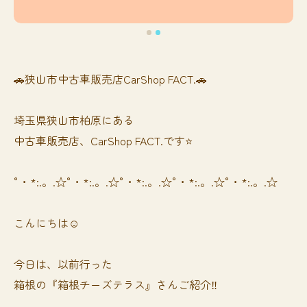
🚗狭山市中古車販売店CarShop FACT.🚗
埼玉県狭山市柏原にある
中古車販売店、CarShop FACT.です⭐️
°・*:.。.☆°・*:.。.☆°・*:.。.☆°・*:.。.☆°・*:.。.☆
こんにちは☺️
今日は、以前行った
箱根の『箱根チーズテラス』さんご紹介‼️