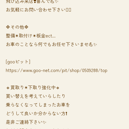
飛び込み来店❣️喜んで💪✨
お気軽にお問い合わせ下さい🙆‍♀️
🔷その他🔷
整備✴︎取付け✴︎板金ect...
お車のことなら何でもお任せ下さいませ💪✨
[gooピット]
https://www.goo-net.com/pit/shop/0509288/top
🔹買取り✴︎下取り強化中🔹
買い替えを考えていらしたり
乗らなくなってしまったお車を
どうして良いか分からない方❗️
是非ご連絡下さい✨