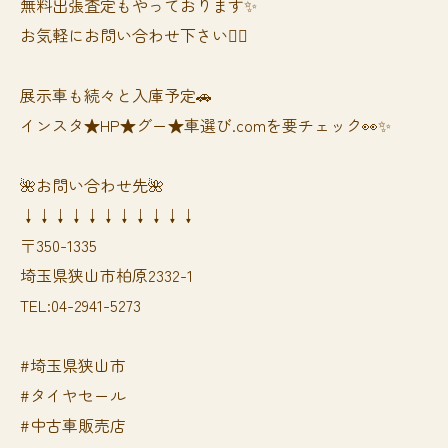
無料出張査定もやっております✨
お気軽にお問い合わせ下さい🙆‍♀️
展示車も続々と入庫予定🚗
インスタ★HP★グー★車選び.comを要チェック👀✨
🌺お問い合わせ先🌺
↓↓↓↓↓↓↓↓↓↓↓
〒350-1335
埼玉県狭山市柏原2332-1
TEL:04-2941-5273
#埼玉県狭山市
#タイヤセール
#中古車販売店