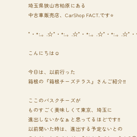
埼玉県狭山市柏原にある
中古車販売店、CarShop FACT.です⭐️
°・*:.。.☆°・*:.。.☆°・*:.。.☆°・*:.。.☆°・
こんにちは☺️
今日は、以前行った
箱根の『箱根チーズテラス』さんご紹介‼️
ここのバスクチーズが
ものすごく美味しくて東京、埼玉に
進出しないかなぁと思ってるほどです‼️
以前聞いた時は、進出する予定ないとの