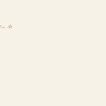
*:.。.☆