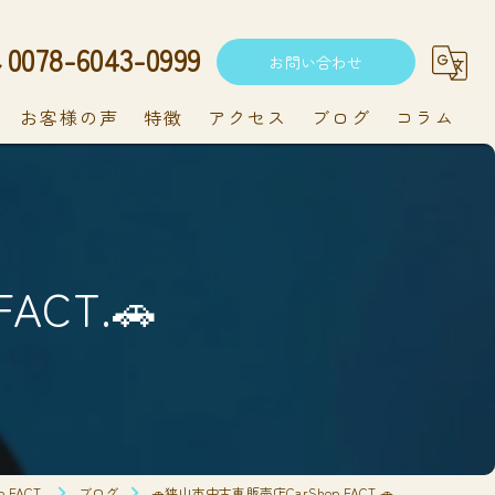
0078-6043-0999
お問い合わせ
お客様の声
特徴
アクセス
ブログ
コラム
中古車
軽自動車
ACT.🚗
新車
持ち込み
メンテナンス
FACT.
ブログ
🚗狭山市中古車販売店CarShop FACT.🚗