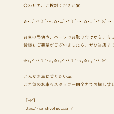
合わせて、ご検討ください👐
✰⋆｡:ﾟ･*☽:ﾟ･⋆｡✰⋆｡:ﾟ･*☽:ﾟ･⋆｡✰⋆｡:ﾟ･*☽:ﾟ･⋆
お車の整備や、パーツのお取り付けから、ちょ
皆様もご要望がございましたら、ぜひ当店まで
✰⋆｡:ﾟ･*☽:ﾟ･⋆｡✰⋆｡:ﾟ･*☽:ﾟ･⋆｡✰⋆｡:ﾟ･*☽:ﾟ
⁡⁡⁡こんなお車に乗りたい🚗
ご希望のお車もスタッフ一同全力でお探し致し
［HP］
https://carshopfact.com/