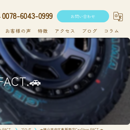
0078-6043-0999
お問い合わせ
お客様の声
特徴
アクセス
ブログ
コラム
中古車
軽自動車
ACT.🚗
新車
持ち込み
メンテナンス
FACT.
ブログ
🚗狭山市中古車販売店CarShop FACT.🚗