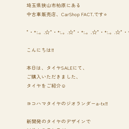
埼玉県狭山市柏原にある
中古車販売店、CarShop FACT.です⭐️
°・*:.。.☆°・*:.。.☆°・*:.。.☆°・*:.。.☆°・
こんにちは‼️
本日は、タイヤSALEにて、
ご購入いただきました、
タイヤをご紹介☺️
ヨコハマタイヤのジオランダーa-tx‼️
新開発のタイヤのデザインで