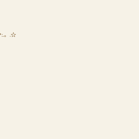
*:.。.☆