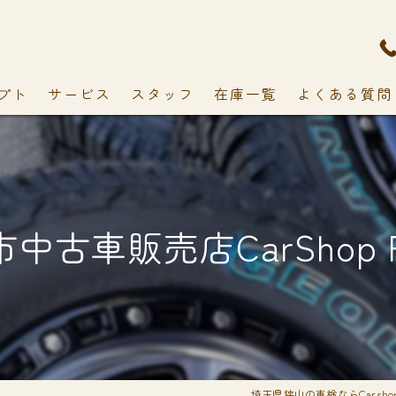
プト
サービス
スタッフ
在庫一覧
よくある質問
中古車販売店CarShop F
埼玉県狭山の車検ならCarshop 