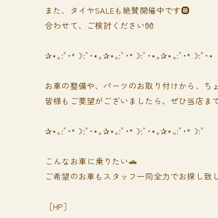
また、タイヤSALEも絶賛開催中です🛞
合わせて、ご検討ください👐
✰⋆｡:ﾟ･*☽:ﾟ･⋆｡✰⋆｡:ﾟ･*☽:ﾟ･⋆｡✰⋆｡:ﾟ･*☽:ﾟ･⋆
お車の整備や、パーツのお取り付けから、ちょ
皆様もご要望がございましたら、ぜひ当店まで
✰⋆｡:ﾟ･*☽:ﾟ･⋆｡✰⋆｡:ﾟ･*☽:ﾟ･⋆｡✰⋆｡:ﾟ･*☽:ﾟ
⁡⁡⁡こんなお車に乗りたい🚗
ご希望のお車もスタッフ一同全力でお探し致し
［HP］