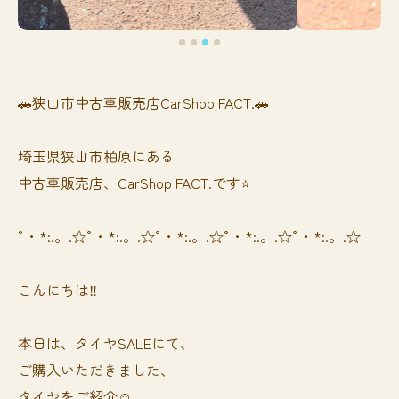
🚗狭山市中古車販売店CarShop FACT.🚗
埼玉県狭山市柏原にある
中古車販売店、CarShop FACT.です⭐️
°・*:.。.☆°・*:.。.☆°・*:.。.☆°・*:.。.☆°・*:.。.☆
こんにちは‼️
本日は、タイヤSALEにて、
ご購入いただきました、
タイヤをご紹介☺️