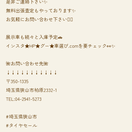
是非ご連絡下さい✨
無料出張査定もやっております✨
お気軽にお問い合わせ下さい🙆‍♀️
展示車も続々と入庫予定🚗
インスタ★HP★グー★車選び.comを要チェック👀✨
🌺お問い合わせ先🌺
↓↓↓↓↓↓↓↓↓↓↓
〒350-1335
埼玉県狭山市柏原2332-1
TEL:04-2941-5273
#埼玉県狭山市
#タイヤセール