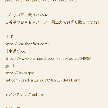
✰⋆｡:ﾟ･*☽:ﾟ･⋆｡✰⋆｡:ﾟ･*☽:ﾟ･⋆｡✰⋆｡:ﾟ･*☽:ﾟ
⁡⁡⁡こんなお車に乗りたい🚗
ご希望のお車もスタッフ一同全力でお探し致します💪✨
［HP］
https://carshopfact.com/
［車選び.com]
https://www.kurumaerabi.com/shop/detail/24919/
[goo]
https://www.goo-
net.com/usedcar_shop/0509288/detail.html
🔸メンテナンスect...🔸