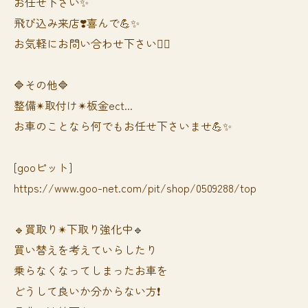
お任せ下さい✨
飛び込み来店❣️喜んで💪✨
お気軽にお問い合わせ下さい🙆‍♀️
🔷その他🔷
整備✴︎取付け✴︎板金ect...
お車のことなら何でもお任せ下さいませ💪✨
[gooピット]
https://www.goo-net.com/pit/shop/0509288/top
🔹買取り✴︎下取り強化中🔹
買い替えを考えていらしたり
乗らなくなってしまったお車を
どうして良いか分からない方❗️