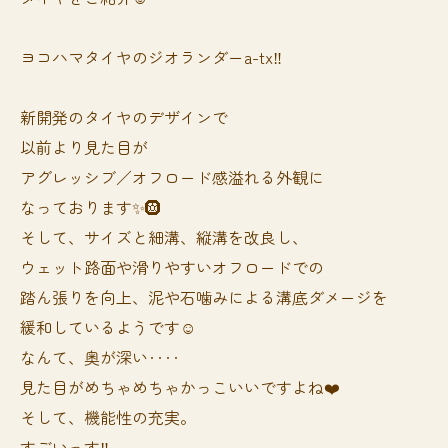
ヨコハマタイヤのジオランダーa-tx‼️
新開発のタイヤのデザインで
以前より見た目が
アグレッシブ／オフロード感溢れる外観に
なっております✨🛞
そして、サイズと細溝、縦溝を改良し、
ウェット路面や滑りやすいオフロードでの
踏ん張りを向上、泥や石噛みによる溝底ダメージを
緩和しているようです☺️
なんて、奥が深い‥‥
見た目がめちゃめちゃかっこいいですよね❤️
そして、機能性の充実。
すごいっす‼️