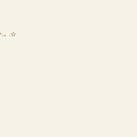
*:.。.☆