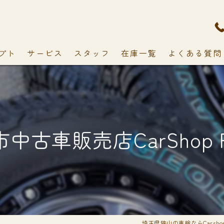
プト
サービス
スタッフ
在庫一覧
よくある質問
中古車販売店CarShop F
埼玉県狭山の車検ならCarshop 