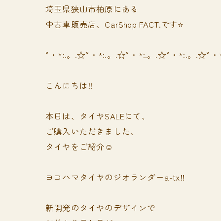
埼玉県狭山市柏原にある
中古車販売店、CarShop FACT.です⭐️
°・*:.。.☆°・*:.。.☆°・*:.。.☆°・*:.。.☆°・
こんにちは‼️
本日は、タイヤSALEにて、
ご購入いただきました、
タイヤをご紹介☺️
ヨコハマタイヤのジオランダーa-tx‼️
新開発のタイヤのデザインで