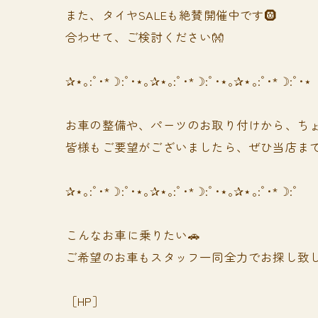
また、タイヤSALEも絶賛開催中です🛞
合わせて、ご検討ください👐
✰⋆｡:ﾟ･*☽:ﾟ･⋆｡✰⋆｡:ﾟ･*☽:ﾟ･⋆｡✰⋆｡:ﾟ･*☽:ﾟ･⋆
お車の整備や、パーツのお取り付けから、ちょ
皆様もご要望がございましたら、ぜひ当店まで
✰⋆｡:ﾟ･*☽:ﾟ･⋆｡✰⋆｡:ﾟ･*☽:ﾟ･⋆｡✰⋆｡:ﾟ･*☽:ﾟ
⁡⁡⁡こんなお車に乗りたい🚗
ご希望のお車もスタッフ一同全力でお探し致し
［HP］