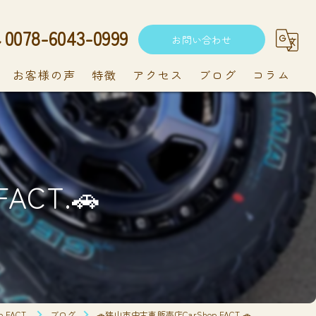
0078-6043-0999
お問い合わせ
お客様の声
特徴
アクセス
ブログ
コラム
中古車
軽自動車
ACT.🚗
新車
持ち込み
メンテナンス
FACT.
ブログ
🚗狭山市中古車販売店CarShop FACT.🚗