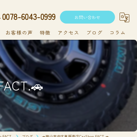
0078-6043-0999
お問い合わせ
お客様の声
特徴
アクセス
ブログ
コラム
中古車
軽自動車
ACT.🚗
新車
持ち込み
メンテナンス
FACT.
ブログ
🚗狭山市中古車販売店CarShop FACT.🚗