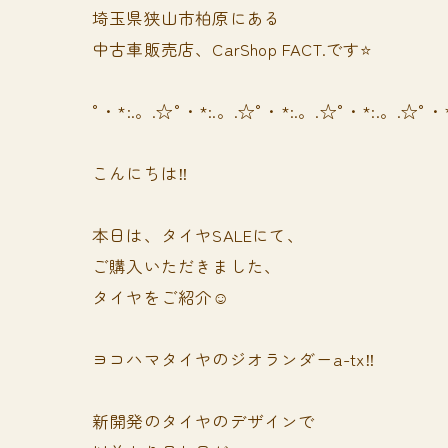
埼玉県狭山市柏原にある
中古車販売店、CarShop FACT.です⭐️
°・*:.。.☆°・*:.。.☆°・*:.。.☆°・*:.。.☆°・
こんにちは‼️
本日は、タイヤSALEにて、
ご購入いただきました、
タイヤをご紹介☺️
ヨコハマタイヤのジオランダーa-tx‼️
新開発のタイヤのデザインで