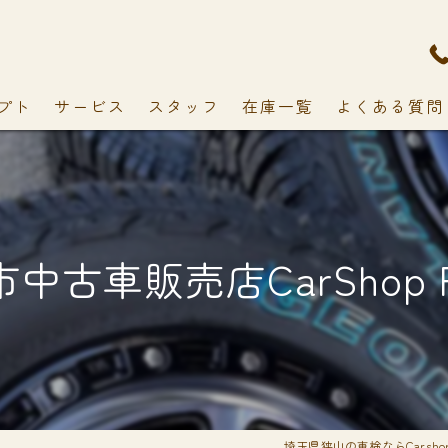
プト
サービス
スタッフ
在庫一覧
よくある質問
中古車販売店CarShop F
埼玉県狭山の車検ならCarshop 