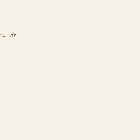
*:.。.☆