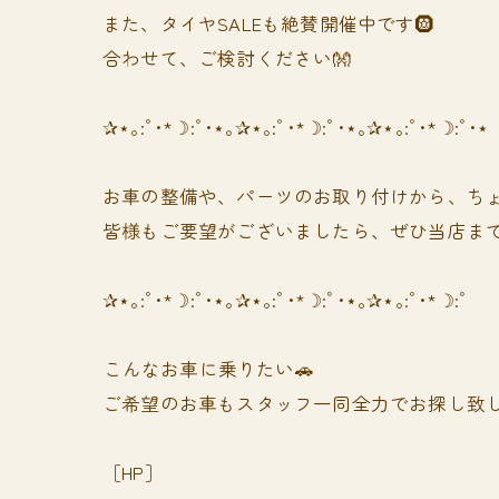
また、タイヤSALEも絶賛開催中です🛞
合わせて、ご検討ください👐
✰⋆｡:ﾟ･*☽:ﾟ･⋆｡✰⋆｡:ﾟ･*☽:ﾟ･⋆｡✰⋆｡:ﾟ･*☽:ﾟ･⋆
お車の整備や、パーツのお取り付けから、ちょ
皆様もご要望がございましたら、ぜひ当店まで
✰⋆｡:ﾟ･*☽:ﾟ･⋆｡✰⋆｡:ﾟ･*☽:ﾟ･⋆｡✰⋆｡:ﾟ･*☽:ﾟ
⁡⁡⁡こんなお車に乗りたい🚗
ご希望のお車もスタッフ一同全力でお探し致し
［HP］