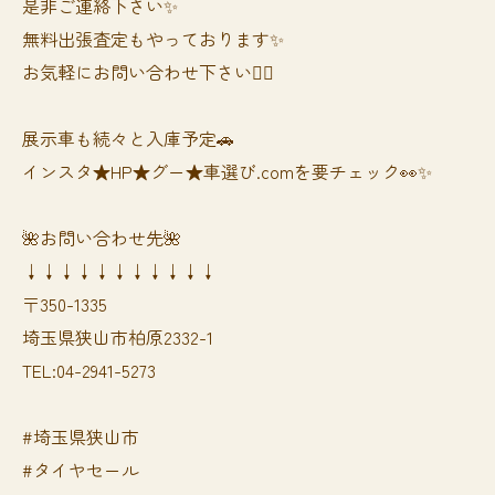
是非ご連絡下さい✨
無料出張査定もやっております✨
お気軽にお問い合わせ下さい🙆‍♀️
展示車も続々と入庫予定🚗
インスタ★HP★グー★車選び.comを要チェック👀✨
🌺お問い合わせ先🌺
↓↓↓↓↓↓↓↓↓↓↓
〒350-1335
埼玉県狭山市柏原2332-1
TEL:04-2941-5273
#埼玉県狭山市
#タイヤセール