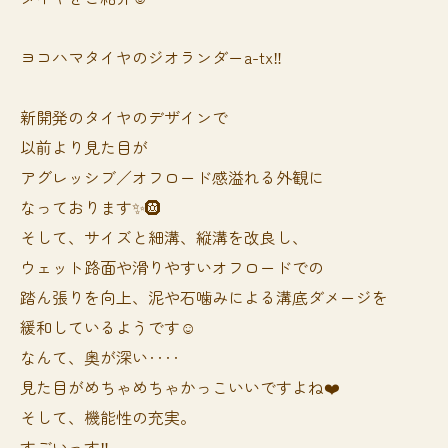
ヨコハマタイヤのジオランダーa-tx‼️
新開発のタイヤのデザインで
以前より見た目が
アグレッシブ／オフロード感溢れる外観に
なっております✨🛞
そして、サイズと細溝、縦溝を改良し、
ウェット路面や滑りやすいオフロードでの
踏ん張りを向上、泥や石噛みによる溝底ダメージを
緩和しているようです☺️
なんて、奥が深い‥‥
見た目がめちゃめちゃかっこいいですよね❤️
そして、機能性の充実。
すごいっす‼️