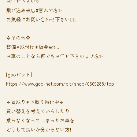
お任せ下さい✨
飛び込み来店❣️喜んで💪✨
お気軽にお問い合わせ下さい🙆‍♀️
🔷その他🔷
整備✴︎取付け✴︎板金ect...
お車のことなら何でもお任せ下さいませ💪✨
[gooピット]
https://www.goo-net.com/pit/shop/0509288/top
🔹買取り✴︎下取り強化中🔹
買い替えを考えていらしたり
乗らなくなってしまったお車を
どうして良いか分からない方❗️