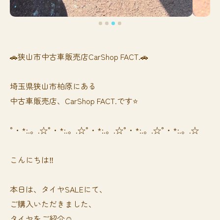
🚗狭山市中古車販売店CarShop FACT.🚗
埼玉県狭山市柏原にある
中古車販売店、CarShop FACT.です⭐️
°・*:.。.☆°・*:.。.☆°・*:.。.☆°・*:.。.☆°・*:.。.☆
こんにちは‼️
本日は、タイヤSALEにて、
ご購入いただきました、
タイヤをご紹介☺️