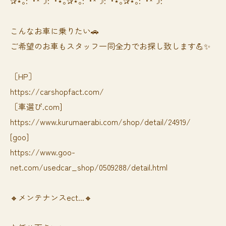
✰⋆｡:ﾟ･*☽:ﾟ･⋆｡✰⋆｡:ﾟ･*☽:ﾟ･⋆｡✰⋆｡:ﾟ･*☽:ﾟ
⁡⁡⁡こんなお車に乗りたい🚗
ご希望のお車もスタッフ一同全力でお探し致します💪✨
［HP］
https://carshopfact.com/
［車選び.com]
https://www.kurumaerabi.com/shop/detail/24919/
[goo]
https://www.goo-
net.com/usedcar_shop/0509288/detail.html
🔸メンテナンスect...🔸