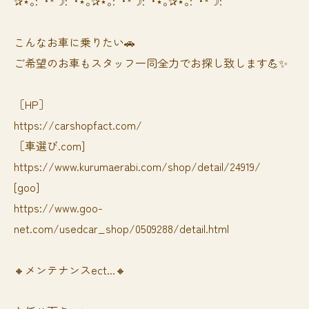
✰⋆｡:ﾟ･*☽:ﾟ･⋆｡✰⋆｡:ﾟ･*☽:ﾟ･⋆｡✰⋆｡:ﾟ･*☽:ﾟ
⁡⁡⁡こんなお車に乗りたい🚗
ご希望のお車もスタッフ一同全力でお探し致します💪✨
［HP］
https://carshopfact.com/
［車選び.com]
https://www.kurumaerabi.com/shop/detail/24919/
[goo]
https://www.goo-
net.com/usedcar_shop/0509288/detail.html
🔸メンテナンスect...🔸