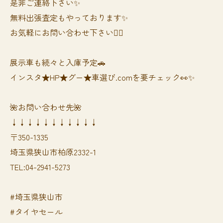
是非ご連絡下さい✨
無料出張査定もやっております✨
お気軽にお問い合わせ下さい🙆‍♀️
展示車も続々と入庫予定🚗
インスタ★HP★グー★車選び.comを要チェック👀✨
🌺お問い合わせ先🌺
↓↓↓↓↓↓↓↓↓↓↓
〒350-1335
埼玉県狭山市柏原2332-1
TEL:04-2941-5273
#埼玉県狭山市
#タイヤセール