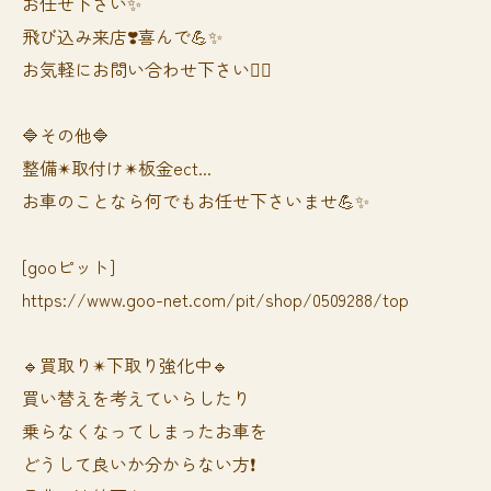
お任せ下さい✨
飛び込み来店❣️喜んで💪✨
お気軽にお問い合わせ下さい🙆‍♀️
🔷その他🔷
整備✴︎取付け✴︎板金ect...
お車のことなら何でもお任せ下さいませ💪✨
[gooピット]
https://www.goo-net.com/pit/shop/0509288/top
🔹買取り✴︎下取り強化中🔹
買い替えを考えていらしたり
乗らなくなってしまったお車を
どうして良いか分からない方❗️