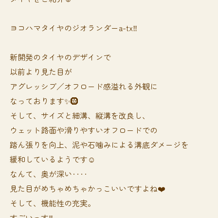
ヨコハマタイヤのジオランダーa-tx‼️
新開発のタイヤのデザインで
以前より見た目が
アグレッシブ／オフロード感溢れる外観に
なっております✨🛞
そして、サイズと細溝、縦溝を改良し、
ウェット路面や滑りやすいオフロードでの
踏ん張りを向上、泥や石噛みによる溝底ダメージを
緩和しているようです☺️
なんて、奥が深い‥‥
見た目がめちゃめちゃかっこいいですよね❤️
そして、機能性の充実。
すごいっす‼️