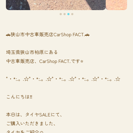
🚗狭山市中古車販売店CarShop FACT.🚗
埼玉県狭山市柏原にある
中古車販売店、CarShop FACT.です⭐️
°・*:.。.☆°・*:.。.☆°・*:.。.☆°・*:.。.☆°・*:.。.☆
こんにちは‼️
本日は、タイヤSALEにて、
ご購入いただきました、
タイヤをご紹介☺️