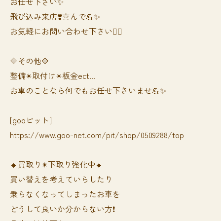
お任せ下さい✨
飛び込み来店❣️喜んで💪✨
お気軽にお問い合わせ下さい🙆‍♀️
🔷その他🔷
整備✴︎取付け✴︎板金ect...
お車のことなら何でもお任せ下さいませ💪✨
[gooピット]
https://www.goo-net.com/pit/shop/0509288/top
🔹買取り✴︎下取り強化中🔹
買い替えを考えていらしたり
乗らなくなってしまったお車を
どうして良いか分からない方❗️