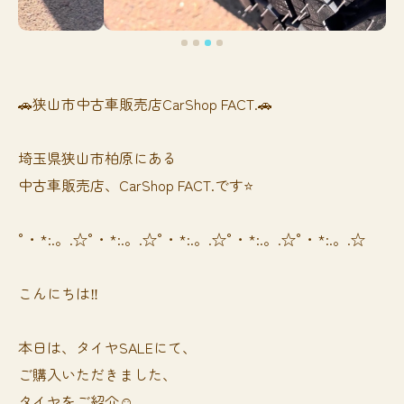
🚗狭山市中古車販売店CarShop FACT.🚗
埼玉県狭山市柏原にある
中古車販売店、CarShop FACT.です⭐️
°・*:.。.☆°・*:.。.☆°・*:.。.☆°・*:.。.☆°・*:.。.☆
こんにちは‼️
本日は、タイヤSALEにて、
ご購入いただきました、
タイヤをご紹介☺️