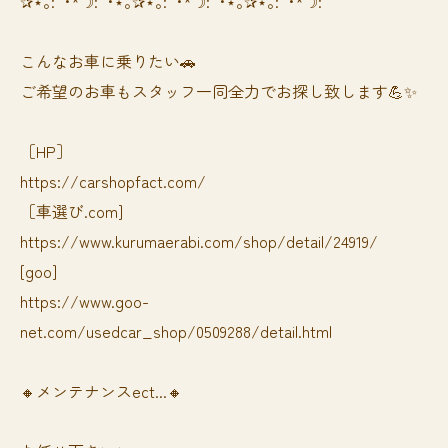
✰⋆｡:ﾟ･*☽:ﾟ･⋆｡✰⋆｡:ﾟ･*☽:ﾟ･⋆｡✰⋆｡:ﾟ･*☽:ﾟ
⁡⁡⁡こんなお車に乗りたい🚗
ご希望のお車もスタッフ一同全力でお探し致します💪✨
［HP］
https://carshopfact.com/
［車選び.com]
https://www.kurumaerabi.com/shop/detail/24919/
[goo]
https://www.goo-
net.com/usedcar_shop/0509288/detail.html
🔸メンテナンスect...🔸