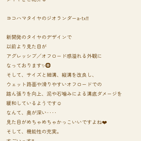
ヨコハマタイヤのジオランダーa-tx‼️
新開発のタイヤのデザインで
以前より見た目が
アグレッシブ／オフロード感溢れる外観に
なっております✨🛞
そして、サイズと細溝、縦溝を改良し、
ウェット路面や滑りやすいオフロードでの
踏ん張りを向上、泥や石噛みによる溝底ダメージを
緩和しているようです☺️
なんて、奥が深い‥‥
見た目がめちゃめちゃかっこいいですよね❤️
そして、機能性の充実。
すごいっす‼️