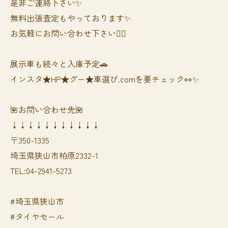
是非ご連絡下さい✨
無料出張査定もやっております✨
お気軽にお問い合わせ下さい🙆‍♀️
展示車も続々と入庫予定🚗
インスタ★HP★グー★車選び.comを要チェック👀✨
🌺お問い合わせ先🌺
↓↓↓↓↓↓↓↓↓↓↓
〒350-1335
埼玉県狭山市柏原2332-1
TEL:04-2941-5273
#埼玉県狭山市
#タイヤセール