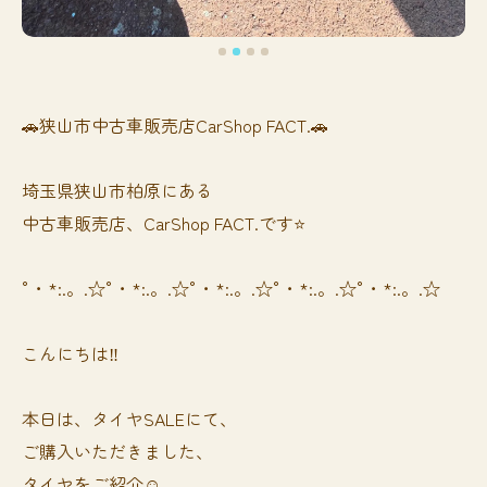
🚗狭山市中古車販売店CarShop FACT.🚗
埼玉県狭山市柏原にある
中古車販売店、CarShop FACT.です⭐️
°・*:.。.☆°・*:.。.☆°・*:.。.☆°・*:.。.☆°・*:.。.☆
こんにちは‼️
本日は、タイヤSALEにて、
ご購入いただきました、
タイヤをご紹介☺️