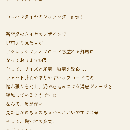
ヨコハマタイヤのジオランダーa-tx‼️
新開発のタイヤのデザインで
以前より見た目が
アグレッシブ／オフロード感溢れる外観に
なっております✨🛞
そして、サイズと細溝、縦溝を改良し、
ウェット路面や滑りやすいオフロードでの
踏ん張りを向上、泥や石噛みによる溝底ダメージを
緩和しているようです☺️
なんて、奥が深い‥‥
見た目がめちゃめちゃかっこいいですよね❤️
そして、機能性の充実。
すごいっす‼️