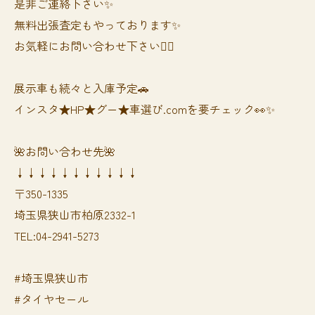
是非ご連絡下さい✨
無料出張査定もやっております✨
お気軽にお問い合わせ下さい🙆‍♀️
展示車も続々と入庫予定🚗
インスタ★HP★グー★車選び.comを要チェック👀✨
🌺お問い合わせ先🌺
↓↓↓↓↓↓↓↓↓↓↓
〒350-1335
埼玉県狭山市柏原2332-1
TEL:04-2941-5273
#埼玉県狭山市
#タイヤセール