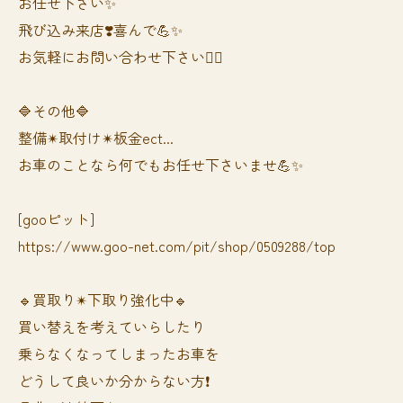
お任せ下さい✨
飛び込み来店❣️喜んで💪✨
お気軽にお問い合わせ下さい🙆‍♀️
🔷その他🔷
整備✴︎取付け✴︎板金ect...
お車のことなら何でもお任せ下さいませ💪✨
[gooピット]
https://www.goo-net.com/pit/shop/0509288/top
🔹買取り✴︎下取り強化中🔹
買い替えを考えていらしたり
乗らなくなってしまったお車を
どうして良いか分からない方❗️