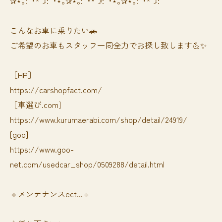
✰⋆｡:ﾟ･*☽:ﾟ･⋆｡✰⋆｡:ﾟ･*☽:ﾟ･⋆｡✰⋆｡:ﾟ･*☽:ﾟ
⁡⁡⁡こんなお車に乗りたい🚗
ご希望のお車もスタッフ一同全力でお探し致します💪✨
［HP］
https://carshopfact.com/
［車選び.com]
https://www.kurumaerabi.com/shop/detail/24919/
[goo]
https://www.goo-
net.com/usedcar_shop/0509288/detail.html
🔸メンテナンスect...🔸