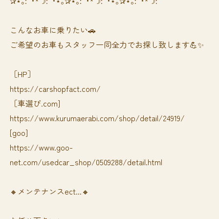
✰⋆｡:ﾟ･*☽:ﾟ･⋆｡✰⋆｡:ﾟ･*☽:ﾟ･⋆｡✰⋆｡:ﾟ･*☽:ﾟ
⁡⁡⁡こんなお車に乗りたい🚗
ご希望のお車もスタッフ一同全力でお探し致します💪✨
［HP］
https://carshopfact.com/
［車選び.com]
https://www.kurumaerabi.com/shop/detail/24919/
[goo]
https://www.goo-
net.com/usedcar_shop/0509288/detail.html
🔸メンテナンスect...🔸