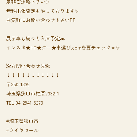
是非ご連絡下さい✨
無料出張査定もやっております✨
お気軽にお問い合わせ下さい🙆‍♀️
展示車も続々と入庫予定🚗
インスタ★HP★グー★車選び.comを要チェック👀✨
🌺お問い合わせ先🌺
↓↓↓↓↓↓↓↓↓↓↓
〒350-1335
埼玉県狭山市柏原2332-1
TEL:04-2941-5273
#埼玉県狭山市
#タイヤセール