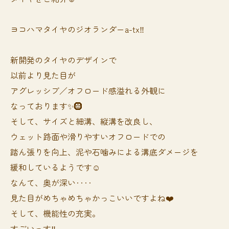
ヨコハマタイヤのジオランダーa-tx‼️
新開発のタイヤのデザインで
以前より見た目が
アグレッシブ／オフロード感溢れる外観に
なっております✨🛞
そして、サイズと細溝、縦溝を改良し、
ウェット路面や滑りやすいオフロードでの
踏ん張りを向上、泥や石噛みによる溝底ダメージを
緩和しているようです☺️
なんて、奥が深い‥‥
見た目がめちゃめちゃかっこいいですよね❤️
そして、機能性の充実。
すごいっす‼️