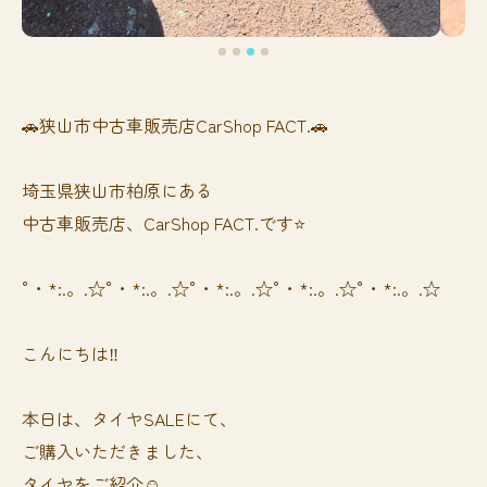
🚗狭山市中古車販売店CarShop FACT.🚗
埼玉県狭山市柏原にある
中古車販売店、CarShop FACT.です⭐️
°・*:.。.☆°・*:.。.☆°・*:.。.☆°・*:.。.☆°・*:.。.☆
こんにちは‼️
本日は、タイヤSALEにて、
ご購入いただきました、
タイヤをご紹介☺️