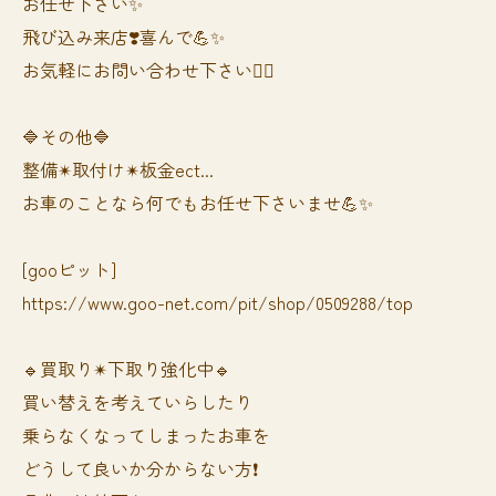
お任せ下さい✨
飛び込み来店❣️喜んで💪✨
お気軽にお問い合わせ下さい🙆‍♀️
🔷その他🔷
整備✴︎取付け✴︎板金ect...
お車のことなら何でもお任せ下さいませ💪✨
[gooピット]
https://www.goo-net.com/pit/shop/0509288/top
🔹買取り✴︎下取り強化中🔹
買い替えを考えていらしたり
乗らなくなってしまったお車を
どうして良いか分からない方❗️