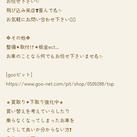
お任せ下さい✨
飛び込み来店❣️喜んで💪✨
お気軽にお問い合わせ下さい🙆‍♀️
🔷その他🔷
整備✴︎取付け✴︎板金ect...
お車のことなら何でもお任せ下さいませ💪✨
[gooピット]
https://www.goo-net.com/pit/shop/0509288/top
🔹買取り✴︎下取り強化中🔹
買い替えを考えていらしたり
乗らなくなってしまったお車を
どうして良いか分からない方❗️