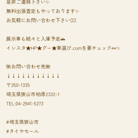
是非ご連絡下さい✨
無料出張査定もやっております✨
お気軽にお問い合わせ下さい🙆‍♀️
展示車も続々と入庫予定🚗
インスタ★HP★グー★車選び.comを要チェック👀✨
🌺お問い合わせ先🌺
↓↓↓↓↓↓↓↓↓↓↓
〒350-1335
埼玉県狭山市柏原2332-1
TEL:04-2941-5273
#埼玉県狭山市
#タイヤセール