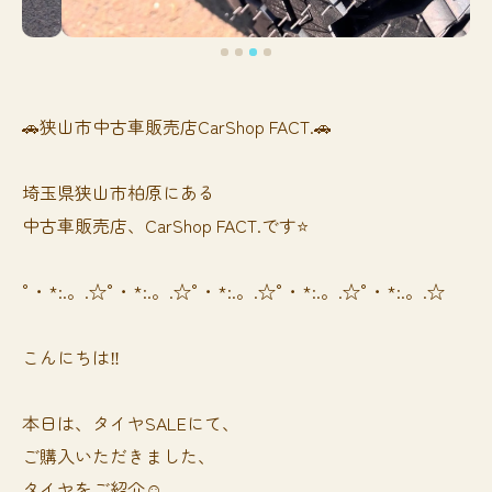
🚗狭山市中古車販売店CarShop FACT.🚗
埼玉県狭山市柏原にある
中古車販売店、CarShop FACT.です⭐️
°・*:.。.☆°・*:.。.☆°・*:.。.☆°・*:.。.☆°・*:.。.☆
こんにちは‼️
本日は、タイヤSALEにて、
ご購入いただきました、
タイヤをご紹介☺️