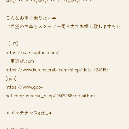
✰⋆｡:ﾟ･*☽:ﾟ･⋆｡✰⋆｡:ﾟ･*☽:ﾟ･⋆｡✰⋆｡:ﾟ･*☽:ﾟ
⁡⁡⁡こんなお車に乗りたい🚗
ご希望のお車もスタッフ一同全力でお探し致します💪✨
［HP］
https://carshopfact.com/
［車選び.com]
https://www.kurumaerabi.com/shop/detail/24919/
[goo]
https://www.goo-
net.com/usedcar_shop/0509288/detail.html
🔸メンテナンスect...🔸