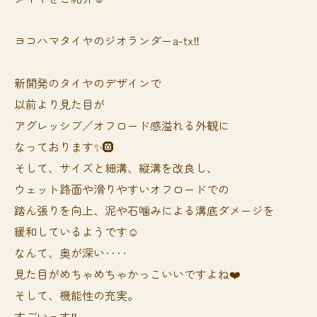
ヨコハマタイヤのジオランダーa-tx‼️
新開発のタイヤのデザインで
以前より見た目が
アグレッシブ／オフロード感溢れる外観に
なっております✨🛞
そして、サイズと細溝、縦溝を改良し、
ウェット路面や滑りやすいオフロードでの
踏ん張りを向上、泥や石噛みによる溝底ダメージを
緩和しているようです☺️
なんて、奥が深い‥‥
見た目がめちゃめちゃかっこいいですよね❤️
そして、機能性の充実。
すごいっす‼️