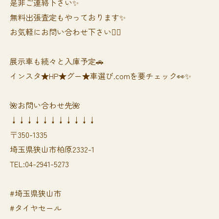
是非ご連絡下さい✨
無料出張査定もやっております✨
お気軽にお問い合わせ下さい🙆‍♀️
展示車も続々と入庫予定🚗
インスタ★HP★グー★車選び.comを要チェック👀✨
🌺お問い合わせ先🌺
↓↓↓↓↓↓↓↓↓↓↓
〒350-1335
埼玉県狭山市柏原2332-1
TEL:04-2941-5273
#埼玉県狭山市
#タイヤセール