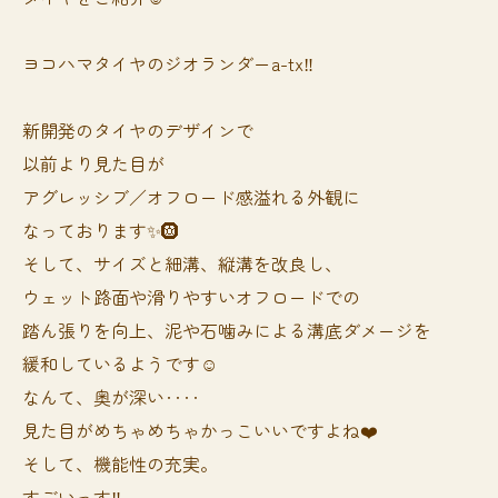
ヨコハマタイヤのジオランダーa-tx‼️
新開発のタイヤのデザインで
以前より見た目が
アグレッシブ／オフロード感溢れる外観に
なっております✨🛞
そして、サイズと細溝、縦溝を改良し、
ウェット路面や滑りやすいオフロードでの
踏ん張りを向上、泥や石噛みによる溝底ダメージを
緩和しているようです☺️
なんて、奥が深い‥‥
見た目がめちゃめちゃかっこいいですよね❤️
そして、機能性の充実。
すごいっす‼️