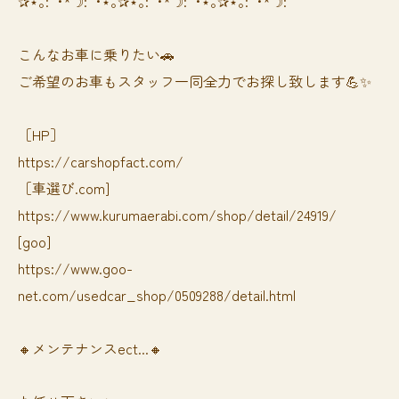
✰⋆｡:ﾟ･*☽:ﾟ･⋆｡✰⋆｡:ﾟ･*☽:ﾟ･⋆｡✰⋆｡:ﾟ･*☽:ﾟ
⁡⁡⁡こんなお車に乗りたい🚗
ご希望のお車もスタッフ一同全力でお探し致します💪✨
［HP］
https://carshopfact.com/
［車選び.com]
https://www.kurumaerabi.com/shop/detail/24919/
[goo]
https://www.goo-
net.com/usedcar_shop/0509288/detail.html
🔸メンテナンスect...🔸