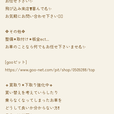
お任せ下さい✨
飛び込み来店❣️喜んで💪✨
お気軽にお問い合わせ下さい🙆‍♀️
🔷その他🔷
整備✴︎取付け✴︎板金ect...
お車のことなら何でもお任せ下さいませ💪✨
[gooピット]
https://www.goo-net.com/pit/shop/0509288/top
🔹買取り✴︎下取り強化中🔹
買い替えを考えていらしたり
乗らなくなってしまったお車を
どうして良いか分からない方❗️