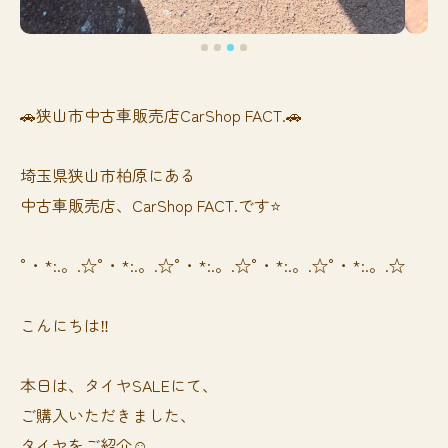
🚗狭山市中古車販売店CarShop FACT.🚗
埼玉県狭山市柏原にある
中古車販売店、CarShop FACT.です⭐️
°・*:.。.☆°・*:.。.☆°・*:.。.☆°・*:.。.☆°・*:.。.☆
こんにちは‼️
本日は、タイヤSALEにて、
ご購入いただきました、
タイヤをご紹介☺️