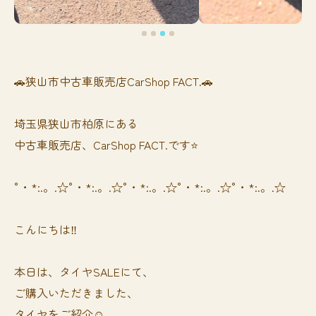
🚗狭山市中古車販売店CarShop FACT.🚗
埼玉県狭山市柏原にある
中古車販売店、CarShop FACT.です⭐️
°・*:.。.☆°・*:.。.☆°・*:.。.☆°・*:.。.☆°・*:.。.☆
こんにちは‼️
本日は、タイヤSALEにて、
ご購入いただきました、
タイヤをご紹介☺️