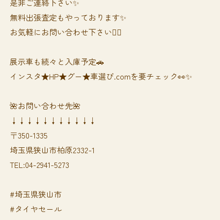
是非ご連絡下さい✨
無料出張査定もやっております✨
お気軽にお問い合わせ下さい🙆‍♀️
展示車も続々と入庫予定🚗
インスタ★HP★グー★車選び.comを要チェック👀✨
🌺お問い合わせ先🌺
↓↓↓↓↓↓↓↓↓↓↓
〒350-1335
埼玉県狭山市柏原2332-1
TEL:04-2941-5273
#埼玉県狭山市
#タイヤセール