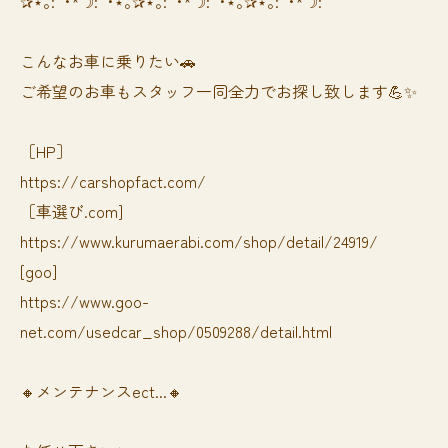
✰⋆｡:ﾟ･*☽:ﾟ･⋆｡✰⋆｡:ﾟ･*☽:ﾟ･⋆｡✰⋆｡:ﾟ･*☽:ﾟ
⁡⁡⁡こんなお車に乗りたい🚗
ご希望のお車もスタッフ一同全力でお探し致します💪✨
［HP］
https://carshopfact.com/
［車選び.com]
https://www.kurumaerabi.com/shop/detail/24919/
[goo]
https://www.goo-
net.com/usedcar_shop/0509288/detail.html
🔸メンテナンスect...🔸