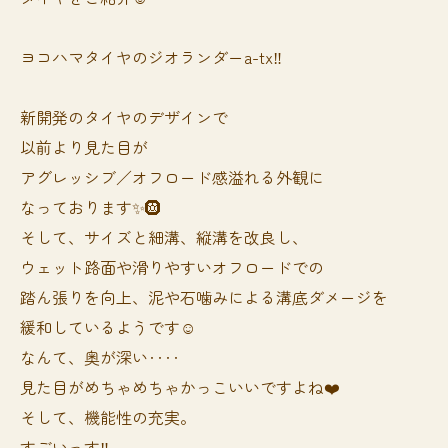
ヨコハマタイヤのジオランダーa-tx‼️
新開発のタイヤのデザインで
以前より見た目が
アグレッシブ／オフロード感溢れる外観に
なっております✨🛞
そして、サイズと細溝、縦溝を改良し、
ウェット路面や滑りやすいオフロードでの
踏ん張りを向上、泥や石噛みによる溝底ダメージを
緩和しているようです☺️
なんて、奥が深い‥‥
見た目がめちゃめちゃかっこいいですよね❤️
そして、機能性の充実。
すごいっす‼️