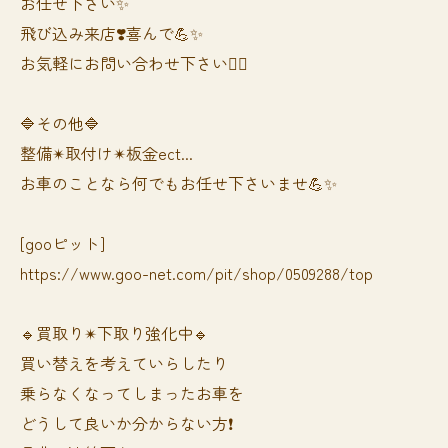
お任せ下さい✨
飛び込み来店❣️喜んで💪✨
お気軽にお問い合わせ下さい🙆‍♀️
🔷その他🔷
整備✴︎取付け✴︎板金ect...
お車のことなら何でもお任せ下さいませ💪✨
[gooピット]
https://www.goo-net.com/pit/shop/0509288/top
🔹買取り✴︎下取り強化中🔹
買い替えを考えていらしたり
乗らなくなってしまったお車を
どうして良いか分からない方❗️