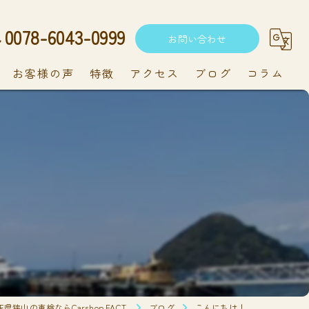
0078-6043-0999
お問い合わせ
お客様の声
特徴
アクセス
ブログ
コラム
中古車
軽自動車
新車
持ち込み
メンテナンス
県狭山の車検ならCarshop FACT.
ブログ
こんにちは！