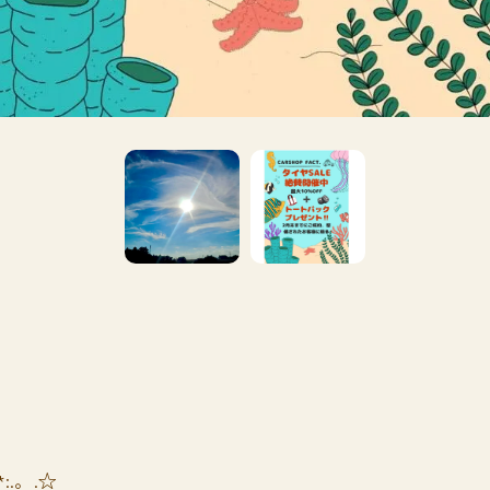
*:.。.☆