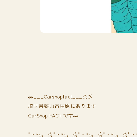
🚗___Carshopfact___☆彡
埼玉県狭山市柏原にあります
CarShop FACT.です🚗
°・*:.。.☆°・*:.。.☆°・*:.。.☆°・*:.。.☆°・