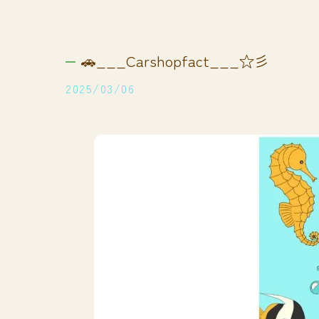
🚗___Carshopfact___☆彡
2025/03/06