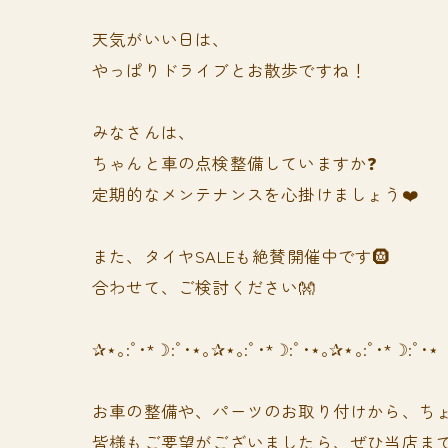
天気がいい日は、
やっぱりドライブとお散歩ですね！
みなさんは、
ちゃんと車の点検整備していますか❓
定期的なメンテナンスを心掛けましょう❤️
また、タイヤSALEも絶賛開催中です🛞
合わせて、ご検討ください👐
✰⋆｡:ﾟ･*☽:ﾟ･⋆｡✰⋆｡:ﾟ･*☽:ﾟ･⋆｡✰⋆｡:ﾟ･*☽:ﾟ･⋆
お車の整備や、パーツのお取り付けから、ちょ
皆様もご要望がございましたら、ぜひ当店まで