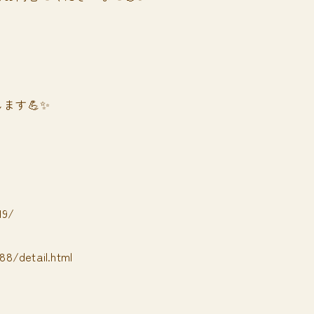
ます💪✨
19/
8/detail.html