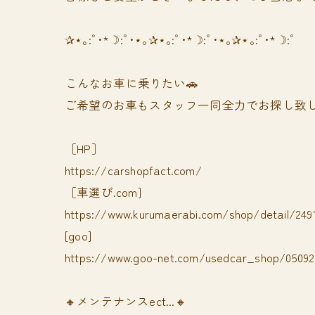
✰⋆｡:ﾟ･*☽:ﾟ･⋆｡✰⋆｡:ﾟ･*☽:ﾟ･⋆｡✰⋆｡:ﾟ･*☽:ﾟ
⁡⁡⁡こんなお車に乗りたい🚗
ご希望のお車もスタッフ一同全力でお探し致し
［HP］
https://carshopfact.com/
［車選び.com]
https://www.kurumaerabi.com/shop/detail/249
[goo]
https://www.goo-net.com/usedcar_shop/050928
🔸メンテナンスect...🔸