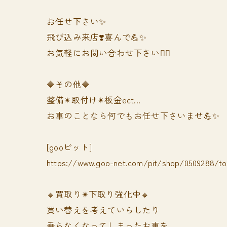
お任せ下さい✨
飛び込み来店❣️喜んで💪✨
お気軽にお問い合わせ下さい🙆‍♀️
🔷その他🔷
整備✴︎取付け✴︎板金ect...
お車のことなら何でもお任せ下さいませ💪✨
[gooピット]
https://www.goo-net.com/pit/shop/0509288/t
🔹買取り✴︎下取り強化中🔹
買い替えを考えていらしたり
乗らなくなってしまったお車を