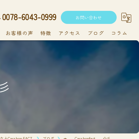
0078-6043-0999
お問い合わせ
お客様の声
特徴
アクセス
ブログ
コラム
中古車
軽自動車
☆彡
新車
持ち込み
メンテナンス
Carshop FACT.
ブログ
🚗___Carshopfact___☆彡