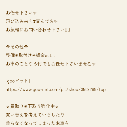
お任せ下さい✨
飛び込み来店❣️喜んで💪✨
お気軽にお問い合わせ下さい🙆‍♀️
🔷その他🔷
整備✴︎取付け✴︎板金ect...
お車のことなら何でもお任せ下さいませ💪✨
[gooピット]
https://www.goo-net.com/pit/shop/0509288/top
🔹買取り✴︎下取り強化中🔹
買い替えを考えていらしたり
乗らなくなってしまったお車を