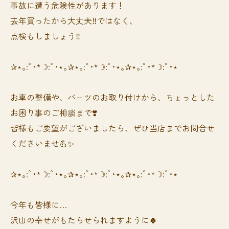
事故に遭う危険性があります！
去年買ったから大丈夫‼️ではなく、
点検もしましょう‼️
✰⋆｡:ﾟ･*☽:ﾟ･⋆｡✰⋆｡:ﾟ･*☽:ﾟ･⋆｡✰⋆｡:ﾟ･*☽:ﾟ･⋆
お車の整備や、パーツのお取り付けから、ちょっとした
お困り事のご相談まで❣️
皆様もご要望がございましたら、ぜひ当店までお問合せ
くださいませ💪✨
✰⋆｡:ﾟ･*☽:ﾟ･⋆｡✰⋆｡:ﾟ･*☽:ﾟ･⋆｡✰⋆｡:ﾟ･*☽:ﾟ･⋆
今年も皆様に…
沢山の幸せがもたらせられますように🍀