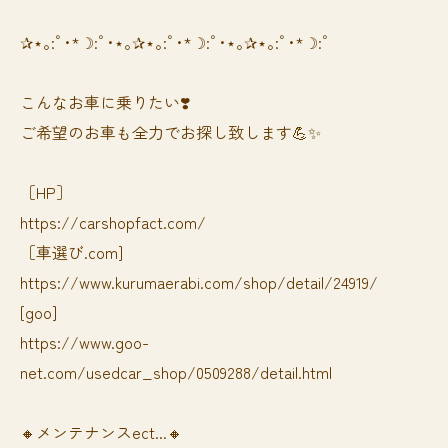
✰⋆｡:ﾟ･*☽:ﾟ･⋆｡✰⋆｡:ﾟ･*☽:ﾟ･⋆｡✰⋆｡:ﾟ･*☽:ﾟ
⁡⁡⁡こんなお車に乗りたい❣️
ご希望のお車も全力でお探し致します💪✨
［HP］
https://carshopfact.com/
［車選び.com]
https://www.kurumaerabi.com/shop/detail/24919/
[goo]
https://www.goo-
net.com/usedcar_shop/0509288/detail.html
🔸メンテナンスect...🔸