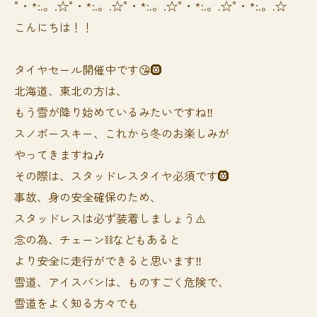
°・*:.。.☆°・*:.。.☆°・*:.。.☆°・*:.。.☆°・*:.。.☆
こんにちは！！
タイヤセール開催中です😘🛞
北海道、東北の方は、
もう雪が降り始めているみたいですね‼️
スノボースキー、これから冬のお楽しみが
やってきますね🎶
その際は、スタッドレスタイヤ必須です🛞
事故、身の安全確保のため、
スタッドレスは必ず装着しましょう⚠️
念の為、チェーン⛓️などもあると
より安全に走行ができると思います‼️
雪道、アイスバンは、ものすごく危険で、
雪道をよく知る方々でも