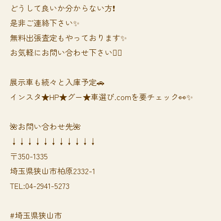
どうして良いか分からない方❗️
是非ご連絡下さい✨
無料出張査定もやっております✨
お気軽にお問い合わせ下さい🙆‍♀️
展示車も続々と入庫予定🚗
インスタ★HP★グー★車選び.comを要チェック👀✨
🌺お問い合わせ先🌺
↓↓↓↓↓↓↓↓↓↓↓
〒350-1335
埼玉県狭山市柏原2332-1
TEL:04-2941-5273
#埼玉県狭山市