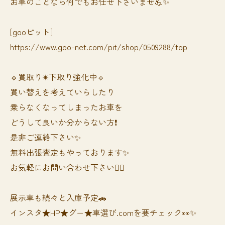
お車のことなら何でもお任せ下さいませ💪✨
[gooピット]
https://www.goo-net.com/pit/shop/0509288/top
🔹買取り✴︎下取り強化中🔹
買い替えを考えていらしたり
乗らなくなってしまったお車を
どうして良いか分からない方❗️
是非ご連絡下さい✨
無料出張査定もやっております✨
お気軽にお問い合わせ下さい🙆‍♀️
展示車も続々と入庫予定🚗
インスタ★HP★グー★車選び.comを要チェック👀✨