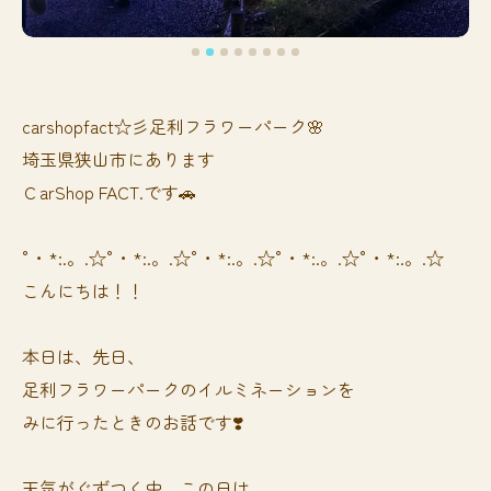
carshopfact☆彡足利フラワーパーク🌸
埼玉県狭山市にあります
ＣarShop FACT.です🚗
°・*:.。.☆°・*:.。.☆°・*:.。.☆°・*:.。.☆°・*:.。.☆
こんにちは！！
本日は、先日、
足利フラワーパークのイルミネーションを
みに行ったときのお話です❣️
天気がぐずつく中、この日は