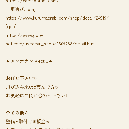
https://carshopfact.com/
［車選び.com]
https://www.kurumaerabi.com/shop/detail/24919/
[goo]
https://www.goo-
net.com/usedcar_shop/0509288/detail.html
🔸メンテナンスect...🔸
お任せ下さい✨
飛び込み来店❣️喜んで💪✨
お気軽にお問い合わせ下さい🙆‍♀️
🔷その他🔷
整備✴︎取付け✴︎板金ect...