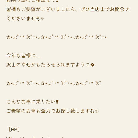
皆様もご要望がございましたら、ぜひ当店までお問合せ
くださいませ💪✨
✰⋆｡:ﾟ･*☽:ﾟ･⋆｡✰⋆｡:ﾟ･*☽:ﾟ･⋆｡✰⋆｡:ﾟ･*☽:ﾟ･⋆
今年も皆様に…
沢山の幸せがもたらせられますように🍀
✰⋆｡:ﾟ･*☽:ﾟ･⋆｡✰⋆｡:ﾟ･*☽:ﾟ･⋆｡✰⋆｡:ﾟ･*☽:ﾟ
⁡⁡⁡こんなお車に乗りたい❣️
ご希望のお車も全力でお探し致します💪✨
［HP］