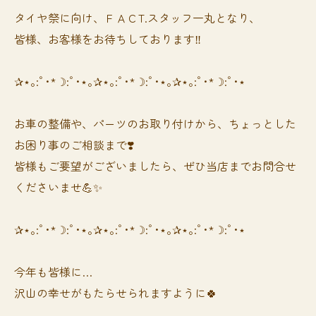
タイヤ祭に向け、ＦＡＣT.スタッフ一丸となり、
皆様、お客様をお待ちしております‼️
✰⋆｡:ﾟ･*☽:ﾟ･⋆｡✰⋆｡:ﾟ･*☽:ﾟ･⋆｡✰⋆｡:ﾟ･*☽:ﾟ･⋆
お車の整備や、パーツのお取り付けから、ちょっとした
お困り事のご相談まで❣️
皆様もご要望がございましたら、ぜひ当店までお問合せ
くださいませ💪✨
✰⋆｡:ﾟ･*☽:ﾟ･⋆｡✰⋆｡:ﾟ･*☽:ﾟ･⋆｡✰⋆｡:ﾟ･*☽:ﾟ･⋆
今年も皆様に…
沢山の幸せがもたらせられますように🍀