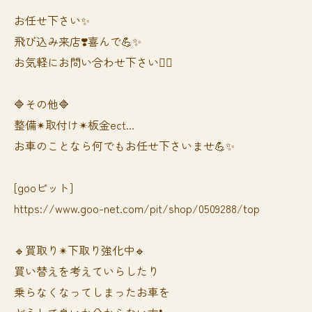
お任せ下さい✨
飛び込み来店❣️喜んで💪✨
お気軽にお問い合わせ下さい🙆‍♀️
🔷その他🔷
整備✴︎取付け✴︎板金ect...
お車のことなら何でもお任せ下さいませ💪✨
[gooピット]
https://www.goo-net.com/pit/shop/0509288/top
🔹買取り✴︎下取り強化中🔹
買い替えを考えていらしたり
乗らなくなってしまったお車を