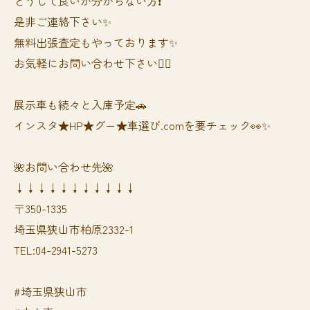
どうして良いか分からない方❗️
是非ご連絡下さい✨
無料出張査定もやっております✨
お気軽にお問い合わせ下さい🙆‍♀️
展示車も続々と入庫予定🚗
インスタ★HP★グー★車選び.comを要チェック👀✨
🌺お問い合わせ先🌺
↓↓↓↓↓↓↓↓↓↓↓
〒350-1335
埼玉県狭山市柏原2332-1
TEL:04-2941-5273
#埼玉県狭山市