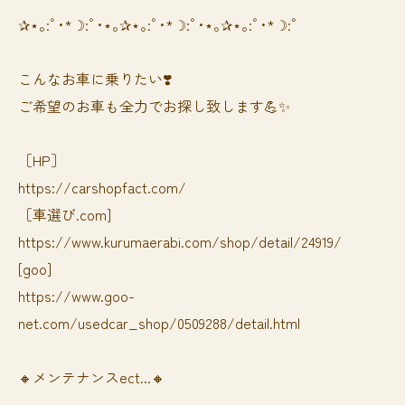
✰⋆｡:ﾟ･*☽:ﾟ･⋆｡✰⋆｡:ﾟ･*☽:ﾟ･⋆｡✰⋆｡:ﾟ･*☽:ﾟ
⁡⁡⁡こんなお車に乗りたい❣️
ご希望のお車も全力でお探し致します💪✨
［HP］
https://carshopfact.com/
［車選び.com]
https://www.kurumaerabi.com/shop/detail/24919/
[goo]
https://www.goo-
net.com/usedcar_shop/0509288/detail.html
🔸メンテナンスect...🔸