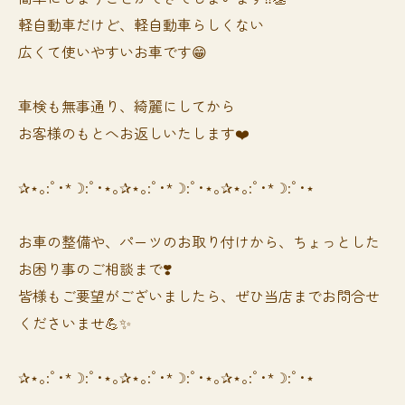
軽自動車だけど、軽自動車らしくない
広くて使いやすいお車です😁
車検も無事通り、綺麗にしてから
お客様のもとへお返しいたします❤️
✰⋆｡:ﾟ･*☽:ﾟ･⋆｡✰⋆｡:ﾟ･*☽:ﾟ･⋆｡✰⋆｡:ﾟ･*☽:ﾟ･⋆
お車の整備や、パーツのお取り付けから、ちょっとした
お困り事のご相談まで❣️
皆様もご要望がございましたら、ぜひ当店までお問合せ
くださいませ💪✨
✰⋆｡:ﾟ･*☽:ﾟ･⋆｡✰⋆｡:ﾟ･*☽:ﾟ･⋆｡✰⋆｡:ﾟ･*☽:ﾟ･⋆