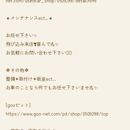
net.com/usedcar_shop/0509288/detail.html
🔸メンテナンスect...🔸
お任せ下さい✨
飛び込み来店❣️喜んで💪✨
お気軽にお問い合わせ下さい🙆‍♀️
🔷その他🔷
整備✴︎取付け✴︎板金ect...
お車のことなら何でもお任せ下さいませ💪✨
[gooピット]
https://www.goo-net.com/pit/shop/0509288/top