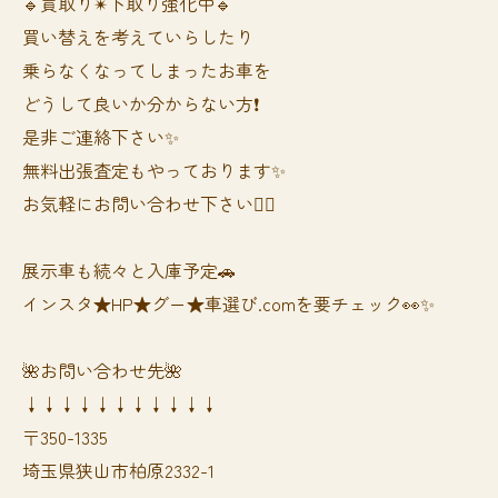
🔹買取り✴︎下取り強化中🔹
買い替えを考えていらしたり
乗らなくなってしまったお車を
どうして良いか分からない方❗️
是非ご連絡下さい✨
無料出張査定もやっております✨
お気軽にお問い合わせ下さい🙆‍♀️
展示車も続々と入庫予定🚗
インスタ★HP★グー★車選び.comを要チェック👀✨
🌺お問い合わせ先🌺
↓↓↓↓↓↓↓↓↓↓↓
〒350-1335
埼玉県狭山市柏原2332-1