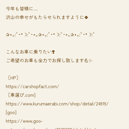
今年も皆様に…
沢山の幸せがもたらせられますように🍀
✰⋆｡:ﾟ･*☽:ﾟ･⋆｡✰⋆｡:ﾟ･*☽:ﾟ･⋆｡✰⋆｡:ﾟ･*☽:ﾟ
⁡⁡⁡こんなお車に乗りたい❣️
ご希望のお車も全力でお探し致します💪✨
［HP］
https://carshopfact.com/
［車選び.com]
https://www.kurumaerabi.com/shop/detail/24919/
[goo]
https://www.goo-