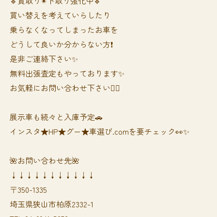
🔹買取り✴︎下取り強化中🔹
買い替えを考えていらしたり
乗らなくなってしまったお車を
どうして良いか分からない方❗️
是非ご連絡下さい✨
無料出張査定もやっております✨
お気軽にお問い合わせ下さい🙆‍♀️
展示車も続々と入庫予定🚗
インスタ★HP★グー★車選び.comを要チェック👀✨
🌺お問い合わせ先🌺
↓↓↓↓↓↓↓↓↓↓↓
〒350-1335
埼玉県狭山市柏原2332-1