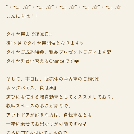
°・*:.。.☆°・*:.。.☆°・*:.。.☆°・*:.。.☆°・*:.。.☆
こんにちは！！
タイヤ祭まで後30日‼️
後1ヶ月でタイヤ祭開催となります✨
タイヤご成約特典、粗品プレゼントございます🎁
タイヤを買い替えるChanceです❤️
そして、本日は、販売中の中古車のご紹介‼️
ホンダバモス、色は黒!!
遊びにも使える軽自動車としてオススメしており、
収納スペースの多さが売りで、
アウトドアが好きな方は、自転車なども
一緒に乗せてお出かけが可能ですね🎵
さらにETCも付いているので、