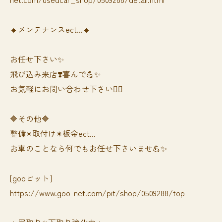
🔸メンテナンスect...🔸
お任せ下さい✨
飛び込み来店❣️喜んで💪✨
お気軽にお問い合わせ下さい🙆‍♀️
🔷その他🔷
整備✴︎取付け✴︎板金ect...
お車のことなら何でもお任せ下さいませ💪✨
[gooピット]
https://www.goo-net.com/pit/shop/0509288/top