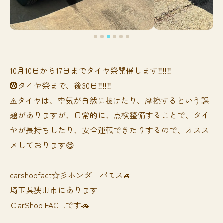
10月10日から17日までタイヤ祭開催します‼️‼️‼️
🛞タイヤ祭まで、後30日‼️‼️‼️
⚠️タイヤは、空気が自然に抜けたり、摩擦するという課
題がありますが、日常的に、点検整備することで、タイ
ヤが長持ちしたり、安全運転できたりするので、オスス
メしております😋
carshopfact☆彡ホンダ バモス🚙
埼玉県狭山市にあります
ＣarShop FACT.です🚗