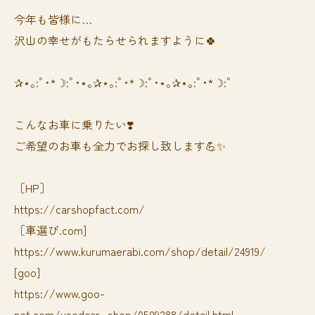
今年も皆様に…
沢山の幸せがもたらせられますように🍀
✰⋆｡:ﾟ･*☽:ﾟ･⋆｡✰⋆｡:ﾟ･*☽:ﾟ･⋆｡✰⋆｡:ﾟ･*☽:ﾟ
⁡⁡⁡こんなお車に乗りたい❣️
ご希望のお車も全力でお探し致します💪✨
［HP］
https://carshopfact.com/
［車選び.com]
https://www.kurumaerabi.com/shop/detail/24919/
[goo]
https://www.goo-
net.com/usedcar_shop/0509288/detail.html