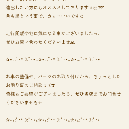
遠出したい方にもオススメしております🚴🏻➿
色も黒という事で、カッコいいです☺️
走行距離や他に気になる事がございましたら、
ぜひお問い合わせくださいませ🙏
✰⋆｡:ﾟ･*☽:ﾟ･⋆｡✰⋆｡:ﾟ･*☽:ﾟ･⋆｡✰⋆｡:ﾟ･*☽:ﾟ･⋆
お車の整備や、パーツのお取り付けから、ちょっとした
お困り事のご相談まで❣️
皆様もご要望がございましたら、ぜひ当店までお問合せ
くださいませ💪✨
✰⋆｡:ﾟ･*☽:ﾟ･⋆｡✰⋆｡:ﾟ･*☽:ﾟ･⋆｡✰⋆｡:ﾟ･*☽:ﾟ･⋆