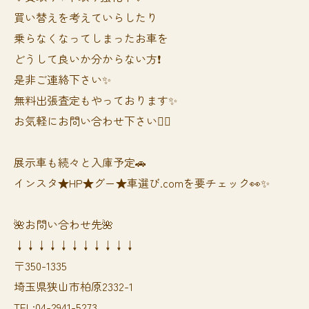
買い替えを考えていらしたり
乗らなくなってしまったお車を
どうして良いか分からない方❗️
是非ご連絡下さい✨
無料出張査定もやっております✨
お気軽にお問い合わせ下さい🙆‍♀️
展示車も続々と入庫予定🚗
インスタ★HP★グー★車選び.comを要チェック👀✨
🌺お問い合わせ先🌺
↓↓↓↓↓↓↓↓↓↓↓
〒350-1335
埼玉県狭山市柏原2332-1
TEL:04-2941-5273