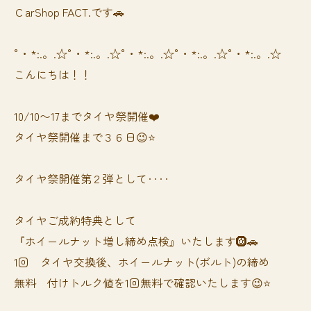
ＣarShop FACT.です🚗
°・*:.。.☆°・*:.。.☆°・*:.。.☆°・*:.。.☆°・*:.。.☆
こんにちは！！
10/10〜17までタイヤ祭開催❤️
タイヤ祭開催まで３６日😉⭐️
タイヤ祭開催第２弾として‥‥
タイヤご成約特典として
『ホイールナット増し締め点検』いたします🛞🚗
1回 タイヤ交換後、ホイールナット(ボルト)の締め
無料 付けトルク値を1回無料で確認いたします😉⭐️