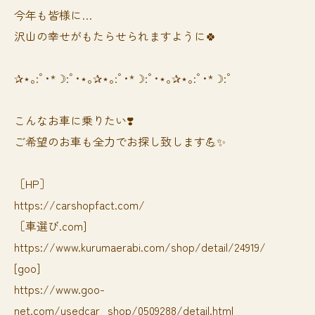
今年も皆様に…
沢山の幸せがもたらせられますように🍀
✰⋆｡:ﾟ･*☽:ﾟ･⋆｡✰⋆｡:ﾟ･*☽:ﾟ･⋆｡✰⋆｡:ﾟ･*☽:ﾟ
⁡⁡⁡こんなお車に乗りたい❣️
ご希望のお車も全力でお探し致します💪✨
［HP］
https://carshopfact.com/
［車選び.com]
https://www.kurumaerabi.com/shop/detail/24919/
[goo]
https://www.goo-
net.com/usedcar_shop/0509288/detail.html