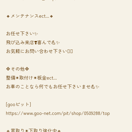
🔸メンテナンスect...🔸
お任せ下さい✨
飛び込み来店❣️喜んで💪✨
お気軽にお問い合わせ下さい🙆‍♀️
🔷その他🔷
整備✴︎取付け✴︎板金ect...
お車のことなら何でもお任せ下さいませ💪✨
[gooピット]
https://www.goo-net.com/pit/shop/0509288/top
🔹買取り✴︎下取り強化中🔹