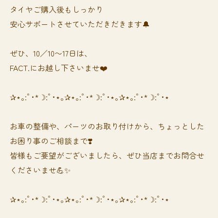
タイヤご購入後もしっかり
安心サポートさせていただきだきます🔔
ぜひ、10／10〜17日は、
FACT.にお越し下さいませ❤️
✰⋆｡:ﾟ･*☽:ﾟ･⋆｡✰⋆｡:ﾟ･*☽:ﾟ･⋆｡✰⋆｡:ﾟ･*☽:ﾟ･⋆
お車の整備や、パーツのお取り付けから、ちょっとした
お困り事のご相談まで❣️
皆様もご要望がございましたら、ぜひ当店までお問合せ
くださいませ💪✨
✰⋆｡:ﾟ･*☽:ﾟ･⋆｡✰⋆｡:ﾟ･*☽:ﾟ･⋆｡✰⋆｡:ﾟ･*☽:ﾟ･⋆