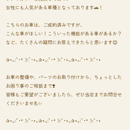
女性にも人気がある車種となっております🚗！
こちらのお車は、ご成約済みですが、
こんな車がほしい！こういった機能がある車があるか？
など、たくさんの疑問にお答えできたらと思います😉
✰⋆｡:ﾟ･*☽:ﾟ･⋆｡✰⋆｡:ﾟ･*☽:ﾟ･⋆｡✰⋆｡:ﾟ･*☽:ﾟ･⋆
お車の整備や、パーツのお取り付けから、ちょっとした
お困り事のご相談まで❣️
皆様もご要望がございましたら、ぜひ当店までお問合せ
くださいませ💪✨
✰⋆｡:ﾟ･*☽:ﾟ･⋆｡✰⋆｡:ﾟ･*☽:ﾟ･⋆｡✰⋆｡:ﾟ･*☽:ﾟ･⋆