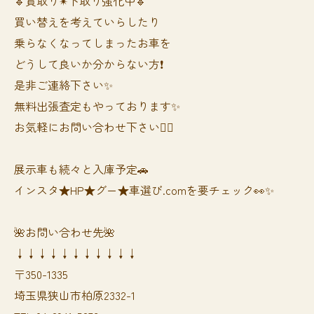
🔹買取り✴︎下取り強化中🔹
買い替えを考えていらしたり
乗らなくなってしまったお車を
どうして良いか分からない方❗️
是非ご連絡下さい✨
無料出張査定もやっております✨
お気軽にお問い合わせ下さい🙆‍♀️
展示車も続々と入庫予定🚗
インスタ★HP★グー★車選び.comを要チェック👀✨
🌺お問い合わせ先🌺
↓↓↓↓↓↓↓↓↓↓↓
〒350-1335
埼玉県狭山市柏原2332-1