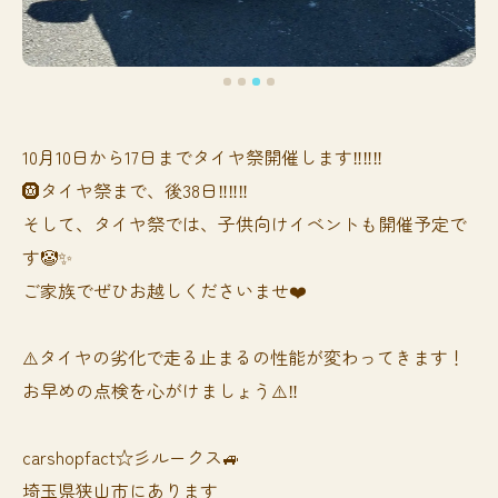
10月10日から17日までタイヤ祭開催します‼️‼️‼️
🛞タイヤ祭まで、後38日‼️‼️‼️
そして、タイヤ祭では、子供向けイベントも開催予定で
す🤡✨
ご家族でぜひお越しくださいませ❤️
⚠️タイヤの劣化で走る止まるの性能が変わってきます！
お早めの点検を心がけましょう⚠️‼️
carshopfact☆彡ルークス🚙
埼玉県狭山市にあります