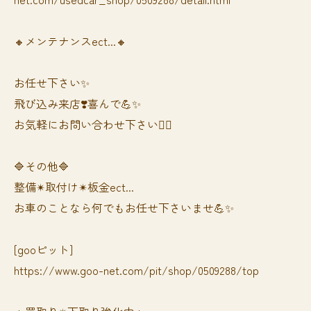
🔸メンテナンスect...🔸
お任せ下さい✨
飛び込み来店❣️喜んで💪✨
お気軽にお問い合わせ下さい🙆‍♀️
🔷その他🔷
整備✴︎取付け✴︎板金ect...
お車のことなら何でもお任せ下さいませ💪✨
[gooピット]
https://www.goo-net.com/pit/shop/0509288/top