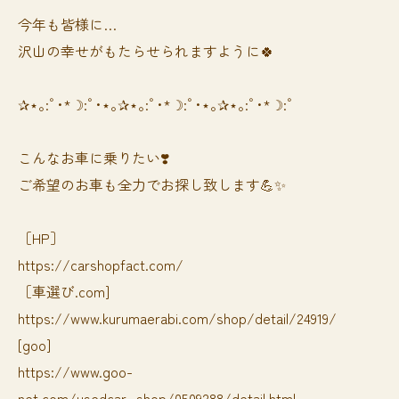
今年も皆様に…
沢山の幸せがもたらせられますように🍀
✰⋆｡:ﾟ･*☽:ﾟ･⋆｡✰⋆｡:ﾟ･*☽:ﾟ･⋆｡✰⋆｡:ﾟ･*☽:ﾟ
⁡⁡⁡こんなお車に乗りたい❣️
ご希望のお車も全力でお探し致します💪✨
［HP］
https://carshopfact.com/
［車選び.com]
https://www.kurumaerabi.com/shop/detail/24919/
[goo]
https://www.goo-
net.com/usedcar_shop/0509288/detail.html