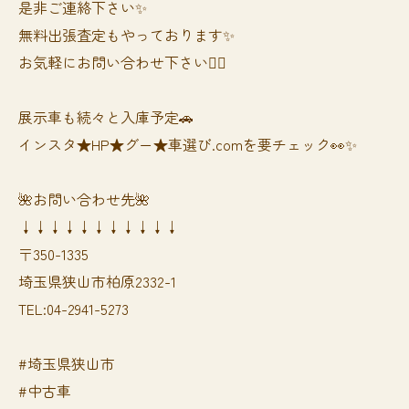
是非ご連絡下さい✨
無料出張査定もやっております✨
お気軽にお問い合わせ下さい🙆‍♀️
展示車も続々と入庫予定🚗
インスタ★HP★グー★車選び.comを要チェック👀✨
🌺お問い合わせ先🌺
↓↓↓↓↓↓↓↓↓↓↓
〒350-1335
埼玉県狭山市柏原2332-1
TEL:04-2941-5273
#埼玉県狭山市
#中古車