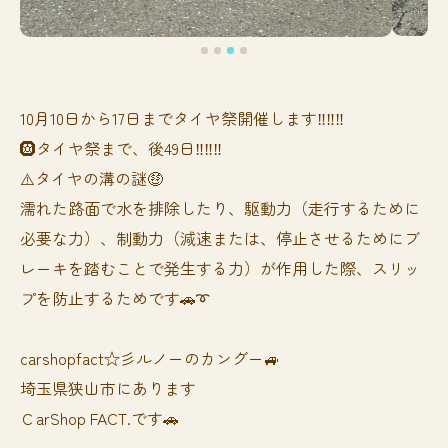
10月10日から17日までタイヤ祭開催します‼️‼️‼️
🛞タイヤ祭まで、後49日‼️‼️‼️
⚠️タイヤの溝の謎🤑
濡れた路面で水を排除したり、駆動力（走行するために
必要な力）、制動力（減速または、停止させるためにブ
レーキを踏むことで発生する力）が作用した際、スリッ
プを防止するためです🚗➰
carshopfact☆彡ルノーのカングー🚙
埼玉県狭山市にあります
ＣarShop FACT.です🚗