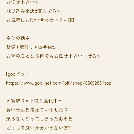
お任せ下さい✨
飛び込み来店❣️喜んで💪✨
お気軽にお問い合わせ下さい🙆‍♀️
🔷その他🔷
整備✴︎取付け✴︎板金ect...
お車のことなら何でもお任せ下さいませ💪✨
[gooピット]
https://www.goo-net.com/pit/shop/0509288/top
🔹買取り✴︎下取り強化中🔹
買い替えを考えていらしたり
乗らなくなってしまったお車を
どうして良いか分からない方❗️