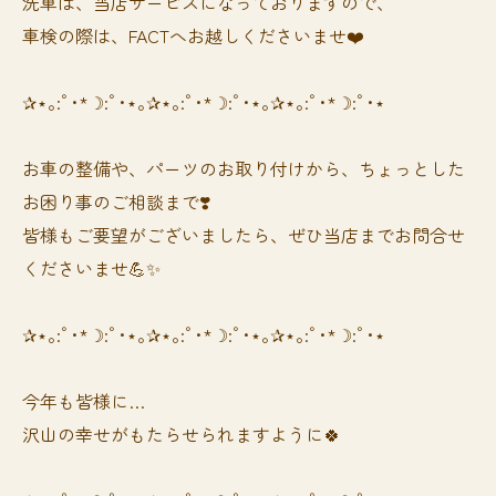
洗車は、当店サービスになっておりますので、
車検の際は、FACTへお越しくださいませ❤️
✰⋆｡:ﾟ･*☽:ﾟ･⋆｡✰⋆｡:ﾟ･*☽:ﾟ･⋆｡✰⋆｡:ﾟ･*☽:ﾟ･⋆
お車の整備や、パーツのお取り付けから、ちょっとした
お困り事のご相談まで❣️
皆様もご要望がございましたら、ぜひ当店までお問合せ
くださいませ💪✨
✰⋆｡:ﾟ･*☽:ﾟ･⋆｡✰⋆｡:ﾟ･*☽:ﾟ･⋆｡✰⋆｡:ﾟ･*☽:ﾟ･⋆
今年も皆様に…
沢山の幸せがもたらせられますように🍀