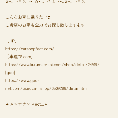
✰⋆｡:ﾟ･*☽:ﾟ･⋆｡✰⋆｡:ﾟ･*☽:ﾟ･⋆｡✰⋆｡:ﾟ･*☽:ﾟ
⁡⁡⁡こんなお車に乗りたい❣️
ご希望のお車も全力でお探し致します💪✨
［HP］
https://carshopfact.com/
［車選び.com]
https://www.kurumaerabi.com/shop/detail/24919/
[goo]
https://www.goo-
net.com/usedcar_shop/0509288/detail.html
🔸メンテナンスect...🔸