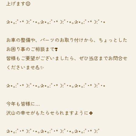
上げます😌
✰⋆｡:ﾟ･*☽:ﾟ･⋆｡✰⋆｡:ﾟ･*☽:ﾟ･⋆｡✰⋆｡:ﾟ･*☽:ﾟ･⋆
お車の整備や、パーツのお取り付けから、ちょっとした
お困り事のご相談まで❣️
皆様もご要望がございましたら、ぜひ当店までお問合せ
くださいませ💪✨
✰⋆｡:ﾟ･*☽:ﾟ･⋆｡✰⋆｡:ﾟ･*☽:ﾟ･⋆｡✰⋆｡:ﾟ･*☽:ﾟ･⋆
今年も皆様に…
沢山の幸せがもたらせられますように🍀
✰⋆｡:ﾟ･*☽:ﾟ･⋆｡✰⋆｡:ﾟ･*☽:ﾟ･⋆｡✰⋆｡:ﾟ･*☽:ﾟ