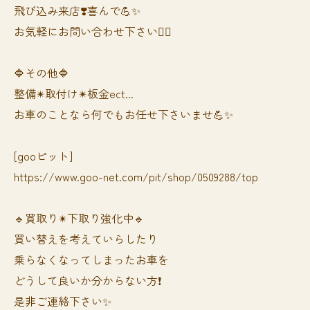
飛び込み来店❣️喜んで💪✨
お気軽にお問い合わせ下さい🙆‍♀️
🔷その他🔷
整備✴︎取付け✴︎板金ect...
お車のことなら何でもお任せ下さいませ💪✨
[gooピット]
https://www.goo-net.com/pit/shop/0509288/top
🔹買取り✴︎下取り強化中🔹
買い替えを考えていらしたり
乗らなくなってしまったお車を
どうして良いか分からない方❗️
是非ご連絡下さい✨