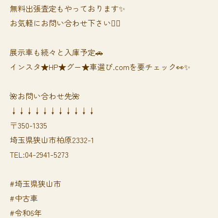
無料出張査定もやっております✨
お気軽にお問い合わせ下さい🙆‍♀️
展示車も続々と入庫予定🚗
インスタ★HP★グー★車選び.comを要チェック👀✨
🌺お問い合わせ先🌺
↓↓↓↓↓↓↓↓↓↓↓
〒350-1335
埼玉県狭山市柏原2332-1
TEL:04-2941-5273
#埼玉県狭山市
#中古車
#令和6年