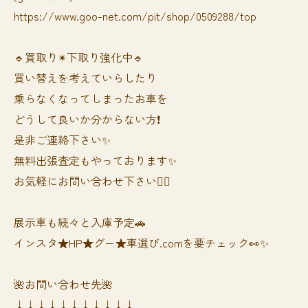
https://www.goo-net.com/pit/shop/0509288/top
🔹買取り✴︎下取り強化中🔹
買い替えを考えていらしたり
乗らなくなってしまったお車を
どうして良いか分からない方❗️
是非ご連絡下さい✨
無料出張査定もやっております✨
お気軽にお問い合わせ下さい🙆‍♀️
展示車も続々と入庫予定🚗
インスタ★HP★グー★車選び.comを要チェック👀✨
🌺お問い合わせ先🌺
↓↓↓↓↓↓↓↓↓↓↓