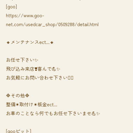
[goo]
https://www.goo-
net.com/usedcar_shop/0509288/detail.html
🔸メンテナンスect...🔸
お任せ下さい✨
飛び込み来店❣️喜んで💪✨
お気軽にお問い合わせ下さい🙆‍♀️
🔷その他🔷
整備✴︎取付け✴︎板金ect...
お車のことなら何でもお任せ下さいませ💪✨
[gooピット]