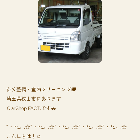
☆彡整備・室内クリーニング🚚
埼玉県狭山市にあります
ＣarShop FACT.です🚗
°・*:.。.☆°・*:.。.☆°・*:.。.☆°・*:.。.☆°・*:.。.☆
こんにちは！☺️