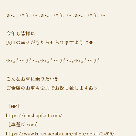
✰⋆｡:ﾟ･*☽:ﾟ･⋆｡✰⋆｡:ﾟ･*☽:ﾟ･⋆｡✰⋆｡:ﾟ･*☽:ﾟ･⋆
今年も皆様に…
沢山の幸せがもたらせられますように🍀
✰⋆｡:ﾟ･*☽:ﾟ･⋆｡✰⋆｡:ﾟ･*☽:ﾟ･⋆｡✰⋆｡:ﾟ･*☽:ﾟ
⁡⁡⁡こんなお車に乗りたい❣️
ご希望のお車も全力でお探し致します💪✨
［HP］
https://carshopfact.com/
［車選び.com]
https://www.kurumaerabi.com/shop/detail/24919/